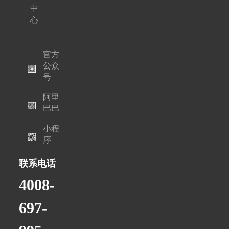
中
心
官方
公众
号
阿里
巴巴
小程
序
联系电话
4008-
697-