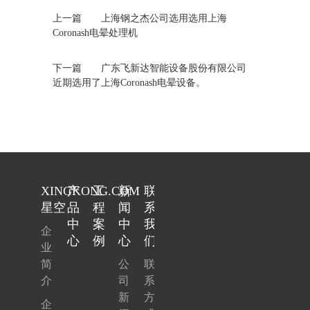
上一篇
上海钢之杰公司选用选用上海
Coronash电晕处理机
下一篇
广东飞新达智能设备股份有限公司
近期选用了上海Coronash电晕设备。
XINGKONG.COM
产
工
新
联
星空
品
程
闻
系
中
案
中
我
企
心
例
心
们
业
简
公
联
介
司
系
新
方
企