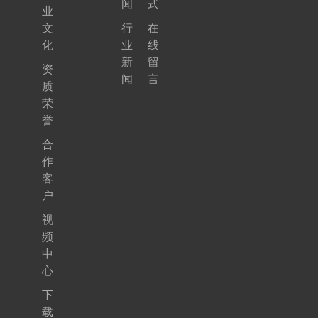
闻
式
业
文
行
在
化
业
线
新
留
资
闻
言
质
荣
誉
合
作
客
户
视
频
中
心
下
载