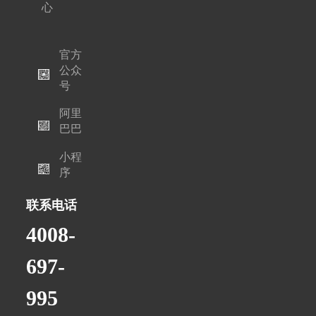
心
官方
公众
号
阿里
巴巴
小程
序
联系电话
4008-
697-
995