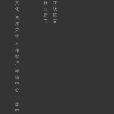
文
行
在
化
业
线
新
留
资
闻
言
质
荣
誉
合
作
客
户
视
频
中
心
下
载
中