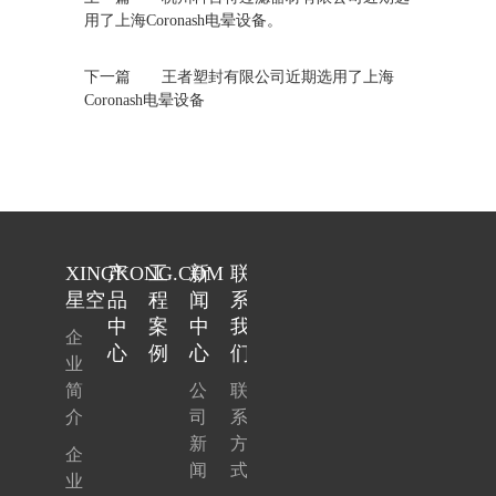
用了上海Coronash电晕设备。
下一篇
王者塑封有限公司近期选用了上海
Coronash电晕设备
XINGKONG.COM
产
工
新
联
星空
品
程
闻
系
中
案
中
我
企
心
例
心
们
业
简
公
联
介
司
系
新
方
企
闻
式
业