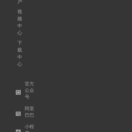
户
视
频
中
心
下
载
中
心
官方
公众
号
阿里
巴巴
小程