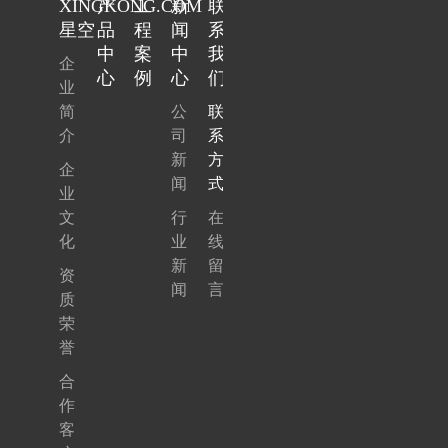
XINGKONG.COM
产
工
新
联
星空
品
程
闻
系
中
案
中
我
企
心
例
心
们
业
简
公
联
介
司
系
新
方
企
闻
式
业
文
行
在
化
业
线
新
留
资
闻
言
质
荣
誉
合
作
客