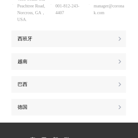
Peachtree Road,
001-812-243-
manager@corona
Norcross, GA，
4407
k.com
USA.
西班牙
越南
巴西
德国