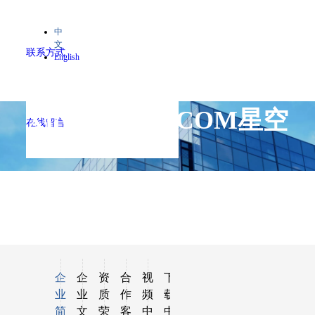
中
文
联系方式
English
XINGKONG.COM星空
在线留言
——
企
企
资
合
视
下
业
业
质
作
频
载
简
文
荣
客
中
中