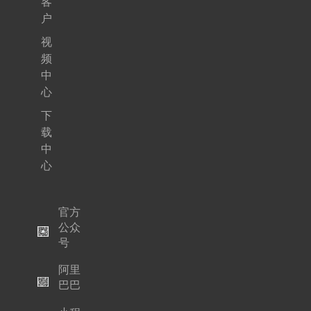
客
户
视
频
中
心
下
载
中
心
官方
公众
号
阿里
巴巴