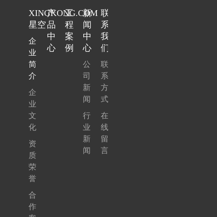
XINGKONG.COM
产
工
新
联
星空
品
程
闻
系
中
案
中
我
企
心
例
心
们
业
简
公
联
介
司
系
新
方
企
闻
式
业
文
行
在
化
业
线
新
留
资
闻
言
质
荣
誉
合
作