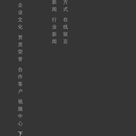
新
方
企
p
闻
式
业
d
文
行
在
f
化
业
线
新
留
资
闻
言
质
荣
誉
合
作
客
户
视
频
中
心
下