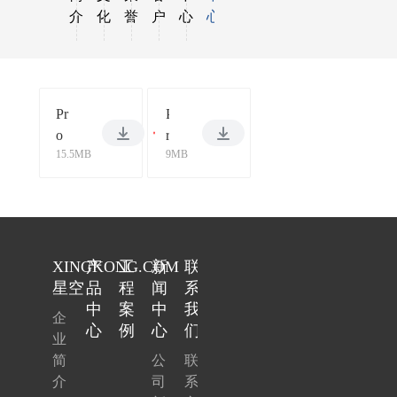
介
化
誉
户
心
心
Pr
P
o
r
15.5MB
9MB
d
o
uc
d
t 
u
M
c
an
t 
ua
M
XINGKONG.COM
产
工
新
联
l.
a
星空
品
程
闻
系
p
n
中
案
中
我
企
df
u
心
例
心
们
业
a
简
公
联
l
介
司
系
.