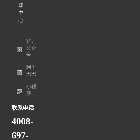
载
中
心
官方
公众
号
阿里
巴巴
小程
序
联系电话
4008-
697-