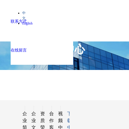
中
文
联系方式
English
下载中心
在线留言
——
企
企
资
合
视
下
业
业
质
作
频
载
简
文
荣
客
中
中