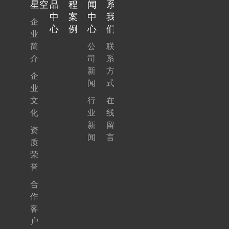
领域、新能源
星空
品
程
闻
系
建筑等行业，
领域，进行多
中
案
中
我
企
提供光学透明
元化战略拓
心
例
心
们
贴合、导热、
业
展！近期选用
密封缓冲等解
简
公
联
了上海
决方案。近期
介
司
系
Coronash电晕
选用了上海
新
方
设备
企
Coronash电晕
闻
式
业
设备。
文
行
在
化
业
线
新
留
资
闻
言
质
荣
誉
合
作
客
户