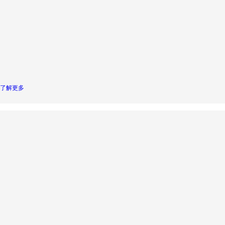
性高
简单
铝箔
专用
采用德
伺服电
国进口
机控制
60KW
陶瓷电
精准同
大功率
极
步
功率可
调
了解更多
薄膜专用放
电系统
在高速、薄型材料上
实现稳定、均匀、低
损伤的表面处理