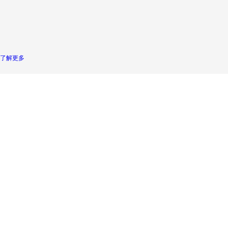
采用金
智能化
厚度?
属铝电
操作屏
2mm到
极
控制
10mm
可调
了解更多
新闻中心
NEWS
德莎
新日成涂布
浙江凌志源
（tesa）近
设备制造
科技股份有