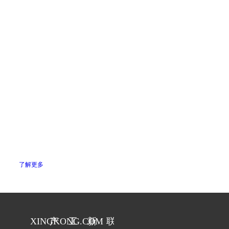
期选用了上
（福建）有
限公司近期
海Coronash
限公司近期
选用了上海
电晕设备。
选用了上海
Coronash电
Coronash电
晕设备
2026-07-31
晕设备
2026-05-31
德莎（tesa）是
2026-06-30
德莎欧洲股份
浙江凌志源科
公司旗下胶带
技股份有限公
新日成涂布设
品牌，总部位
司，主要从事
备制造（福
公司新闻
于德国汉堡，
于有机硅发泡
建）有限公司
全球设有苏
公司新闻
材料、灌封
是一家专注胶
州、德国、美
胶、电芯夹片
公司新闻
黏剂喷涂技术
国等多家工
及有机硅衍生
的深耕的公
厂。该品牌始
品的研发、生
司，以应用技
了解更多
于1903年，主
产和销售于一
术为核心，全
营业务涵盖工
体的高新技术
力在卫品领
业胶带、医用
企业。近期选
域、标签胶带
胶贴及建筑自
用了上海
领域、医用领
粘胶带，涉及
Coronash电晕
域、过滤材料
XINGKONG.COM
产
工
新
联
电子、汽车、
设备。