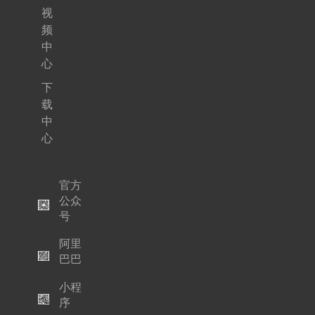
视
频
中
心
下
载
中
心
官方
公众
号
阿里
巴巴
小程
序