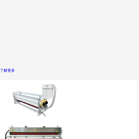
安全
操作
薄膜
性高
简单
纸张
专用
精准匀
智能
速处理
PLC控
精密控
材料表
制稳定
制 无
面
放电
缝集成
产线
了解更多